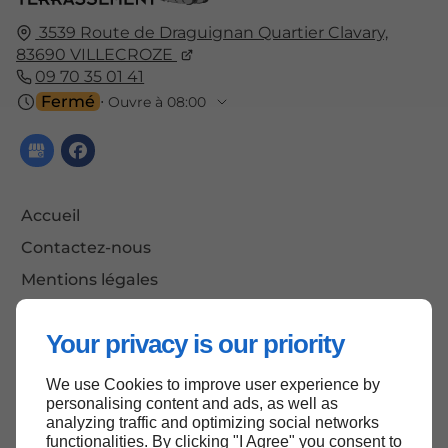
3539 Route de Draguignan Quartier Clavary,
83690
VILLECROZE
09 70 35 01 41
Fermé
⋅ Ouvre à 08:00
Accueil
Contactez-nous
Mentions légales
Plan du site
Your privacy is our priority
We use Cookies to improve user experience by
Haut de page
personalising content and ads, as well as
analyzing traffic and optimizing social networks
functionalities. By clicking "I Agree" you consent to