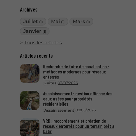
Archives
Juillet
Mai
Mars
(1)
(1)
(1)
Janvier
(1)
Tous les articles
Articles récents
Recherche de fuite de canalisation :
méthodes modernes pour réseaux
enterrés
03/07/2026
Fuites
Assainissement : gestion efficace des
eaux usées pour propriétés
résidentielles
07/05/2026
Assainissement
VRD : raccordement et création de
réseaux enterrés pour un terrain prêt à
bâtir