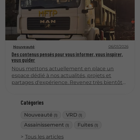
garantit fonctionnalité et conformité
réglementaire.
06/01/2026
Nouveauté
Des contenus pensés pour vous informer, vous inspirer,
vous guider
Nous mettons actuellement en place un
espace dédié à nos actualités, projets et
partages d'expérience. Revenez très bientôt
pour découvrir nos premiers articles !
Catégories
Nouveauté
VRD
(1)
(1)
Assainissement
Fuites
(1)
(1)
Tous les articles