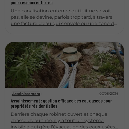
pour réseaux enterrés
Une canalisation enterrée qui fuit ne se voit
pas, elle se devine, parfois trop tard, à travers
une facture d'eau qui s'envole ou une zone de
terrain anormalement humide.
Heureusement, les techniques de détection
ont considérablement évolué et permettent
aujourd'hui de localiser une fuite avec une
précision remarquable, sans ouvrir le sol
inutilement. Gaz traceur, corrélation
acoustique, caméra endoscopique : le point
sur les méthodes modernes disponibles.
07/05/2026
Assainissement
Assainissement : gestion efficace des eaux usées pour
propriétés résidentielles
Derrière chaque robinet ouvert et chaque
chasse d'eau tirée, il y a tout un système
invisible qui gère l'évacuation des eaux usées