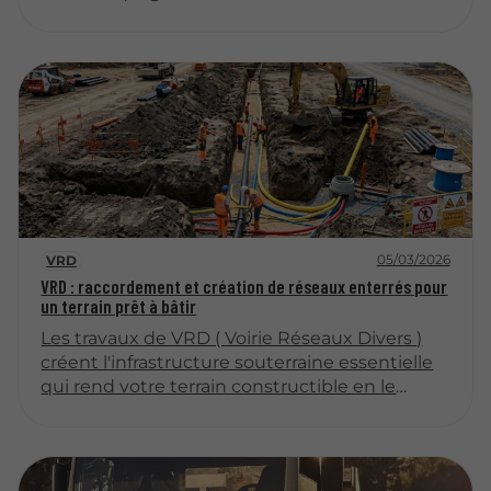
et ce système mérite qu'on s'y intéresse
sérieusement. Un assainissement mal
dimensionné ou défaillant peut rapidement
engendrer des nuisances importantes, voire
des problèmes sanitaires et
environnementaux. Voici ce qu'il faut savoir
pour gérer efficacement les eaux usées de sa
propriété résidentielle.
05/03/2026
VRD
VRD : raccordement et création de réseaux enterrés pour
un terrain prêt à bâtir
Les travaux de VRD ( Voirie Réseaux Divers )
créent l'infrastructure souterraine essentielle
qui rend votre terrain constructible en le
raccordant aux réseaux indispensables. Cette
viabilisation complète prépare votre parcelle à
accueillir votre future construction dans les
meilleures conditions. Un réseau bien conçu