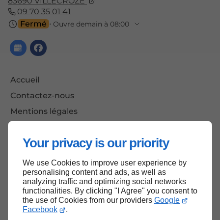
83690
VILLECROZE
09 70 35 01 41
Fermé
⋅ Ouvre demain à 08:00
Accueil
Contactez-nous
Mentions légales
Plan du site
Your privacy is our priority
We use Cookies to improve user experience by
Haut de page
personalising content and ads, as well as
analyzing traffic and optimizing social networks
functionalities. By clicking "I Agree" you consent to
the use of Cookies from our providers
Google
Facebook
.