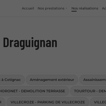
Accueil
Nos prestations
Nos réalisations
Ac
- Draguignan
 à Cotignac
Aménagement extérieur
Assainisseme
THORONET - DEMOLITION TERRASSE
TOURTOUR - DE
R
VILLECROZE - PARKING DE VILLECROZE
VILLE