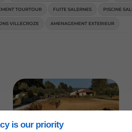
SEMENT TOURTOUR
FUITE SALERNES
PISCINE SA
ONS VILLECROZE
AMENAGEMENT EXTERIEUR
cy is our priority