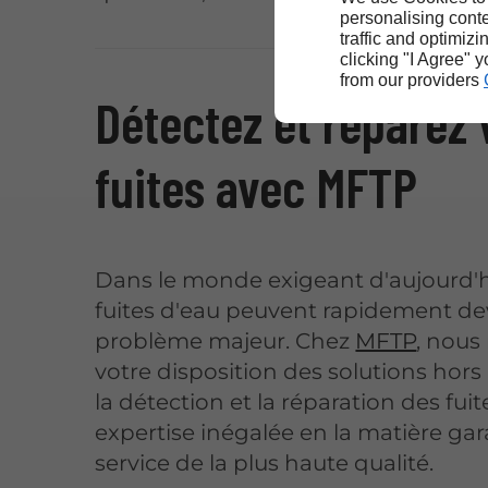
personalising conte
traffic and optimizi
clicking "I Agree" 
from our providers
Détectez et réparez 
fuites avec MFTP
Dans le monde exigeant d'aujourd'hu
fuites d'eau peuvent rapidement de
problème majeur. Chez
MFTP
, nous
votre disposition des solutions hors
la détection et la réparation des fuit
expertise inégalée en la matière gar
service de la plus haute qualité.