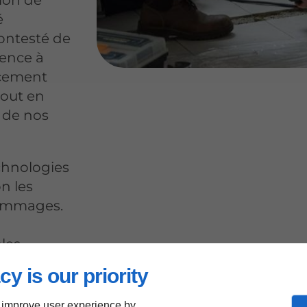
tion de
é
contesté de
ience à
acement
tout en
s de nos
echnologies
n les
dommages.
bles
ze. Ne
cy is our priority
 votre
acter.
 improve user experience by