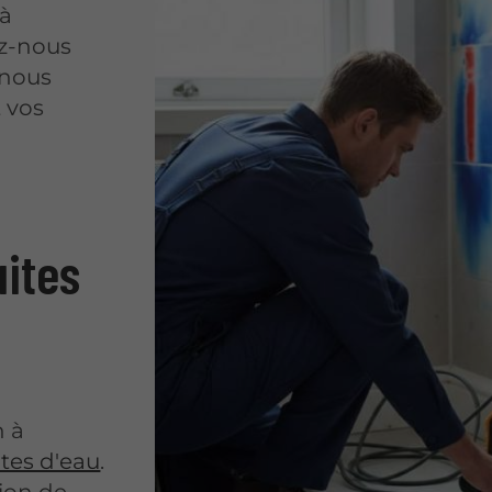
 à
ez-nous
 nous
 vos
uites
n à
tes d'eau
.