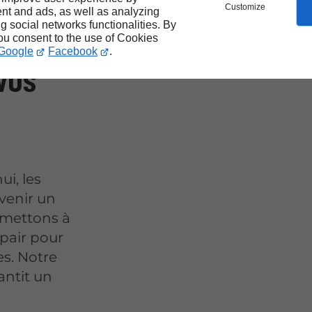
Customize
nt and ads, as well as analyzing
ng social networks functionalities. By
you consent to the use of Cookies
Google
Facebook
.
vos
i, les
venir un
 mettons à
 pair pour
es. Notre
antit un