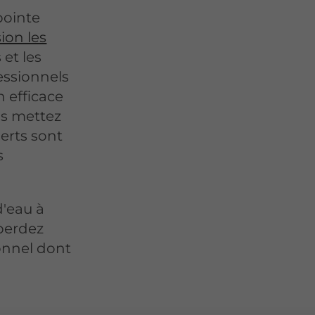
pointe
sion les
et les
essionnels
 efficace
us mettez
perts sont
s
d'eau à
 perdez
onnel dont