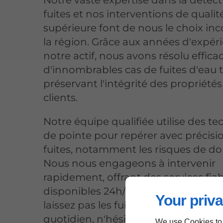
Notre vaste expertise dans la détec
fuites et nos interventions de qualit
supérieure font de nous le choix in
la région. Grâce aux années d'expér
notre actif, nous avons résolu effic
d'innombrables cas de fuites d'eau 
préservant l'intégrité des propriété
clients.
Notre équipe qualifiée utilise des t
de pointe pour repérer avec précisio
fuites, notamment les risques de 
Nous nous engageons à intervenir
rapidement, offrant des services fia
disponibles 24h/24 et 7j/7 à Villecro
Your priva
laissez pas les fuites d'eau perturber
quotidien, n'hésitez pas à nous cont
We use Cookies to