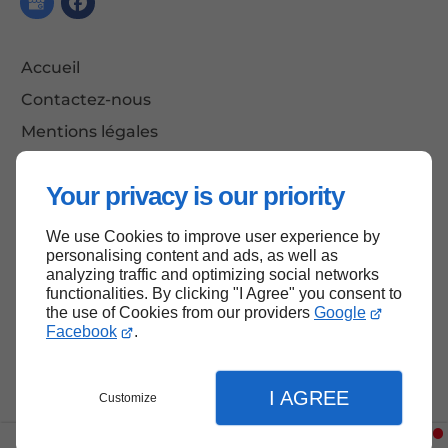
Accueil
Contactez-nous
Mentions légales
Plan du site
Your privacy is our priority
We use Cookies to improve user experience by
Haut de page
personalising content and ads, as well as
analyzing traffic and optimizing social networks
functionalities. By clicking "I Agree" you consent to
the use of Cookies from our providers
Google
Facebook
.
I AGREE
Customize