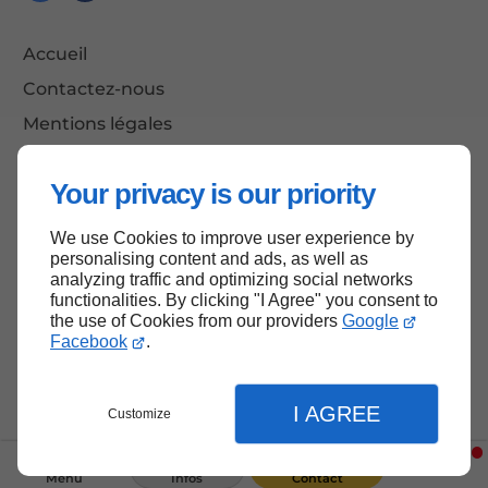
Accueil
Contactez-nous
Mentions légales
Plan du site
Your privacy is our priority
We use Cookies to improve user experience by
Haut de page
personalising content and ads, as well as
analyzing traffic and optimizing social networks
functionalities. By clicking "I Agree" you consent to
the use of Cookies from our providers
Google
Facebook
.
I AGREE
Customize
Menu
Infos
Contact