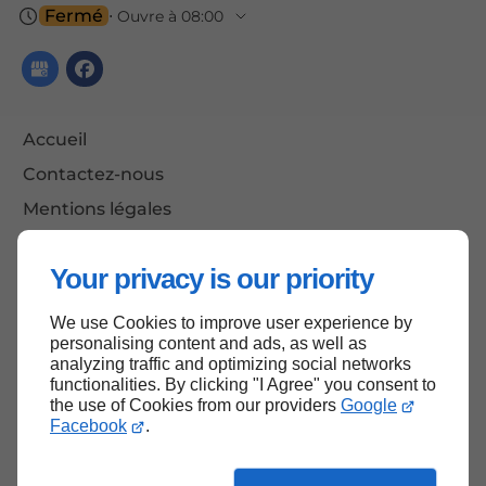
Fermé
⋅ Ouvre à 08:00
Accueil
Contactez-nous
Mentions légales
Plan du site
Your privacy is our priority
We use Cookies to improve user experience by
Haut de page
personalising content and ads, as well as
analyzing traffic and optimizing social networks
functionalities. By clicking "I Agree" you consent to
the use of Cookies from our providers
Google
Facebook
.