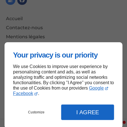
Accueil
Contactez-nous
Mentions légales
Plan du site
Your privacy is our priority
We use Cookies to improve user experience by
Haut de page
personalising content and ads, as well as
analyzing traffic and optimizing social networks
functionalities. By clicking "I Agree" you consent to
the use of Cookies from our providers
Google
Facebook
.
I AGREE
Customize